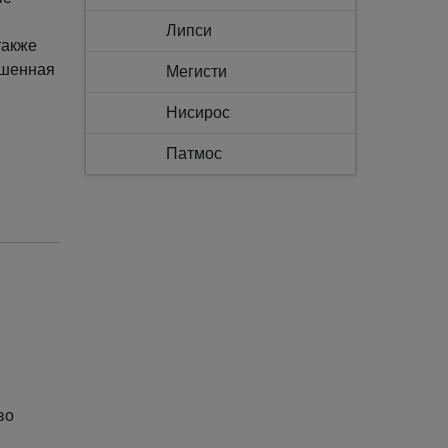
Липси
также
ошенная
Мегисти
Нисирос
Патмос
Родос
Сими
Телендос
Тилос
во