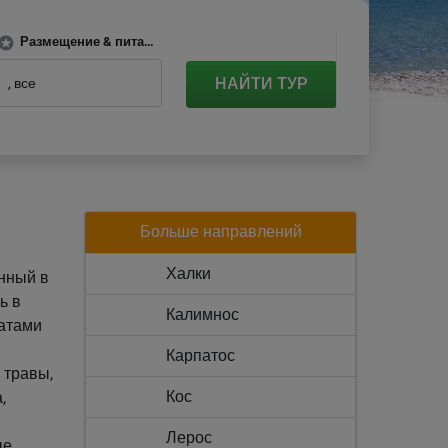
Размещение & питание
НАЙТИ ТУР
все
Больше направлений
Халки
енный в
ь в
Калимнос
натами
Карпатос
 травы,
Кос
,
Лерос
ые