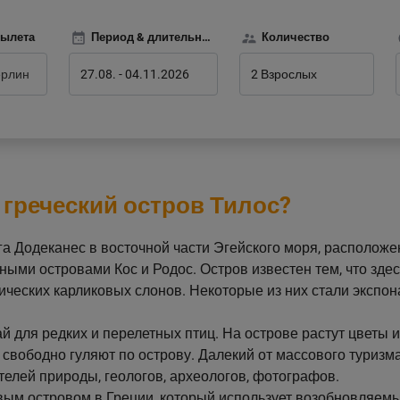
вылета
Период & длительность
Количество
27.08.
-
04.11.2026
2 Взрослых
 греческий остров Тилос?
га Додеканес в восточной части Эгейского моря, располож
ными островами Кос и Родос. Остров известен тем, что здес
ческих карликовых слонов. Некоторые из них стали экспо
й для редких и перелетных птиц. На острове растут цветы и
 свободно гуляют по острову. Далекий от массового туризма
елей природы, геологов, археологов, фотографов.
рвым островом в Греции, который использует возобновляем