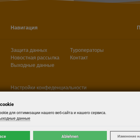
Навигация
П
Защита данных
Туроператоры
Новостная рассылка
Контакт
Выходные данные
Настройки конфеденциальности
cookie
okie для оптимизации нашего веб-сайта и нашего сервиса.
ыходные данные
все
Ablehnen
Изменение н