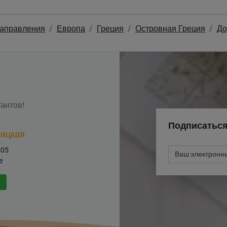
направления
Европа
Греция
Островная Греция
До
антов!
Подписаться
ицкая
505
e