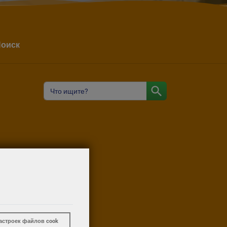
оиск
астроек файлов cook