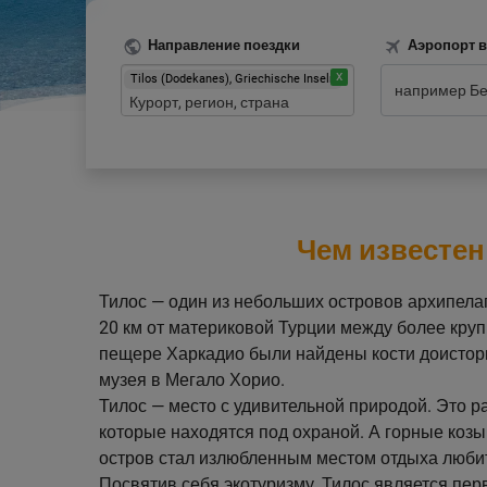
Направление поездки
Аэропорт 
Tilos (Dodekanes), Griechische Inseln
Чем известен
Тилос — один из небольших островов архипела
20 км от материковой Турции между более круп
пещере Харкадио были найдены кости доистори
музея в Мегало Хорио.
Тилос — место с удивительной природой. Это ра
которые находятся под охраной. А горные козы
остров стал излюбленным местом отдыха любит
Посвятив себя экотуризму, Тилос является пе