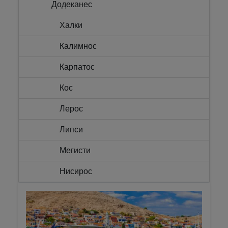
Додеканес
Халки
Калимнос
Карпатос
Кос
Лерос
Липси
Мегисти
Нисирос
Патмос
Родос