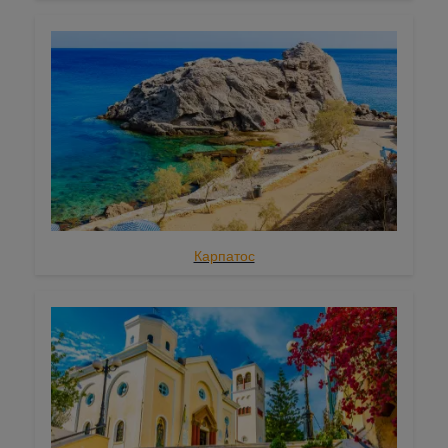
Крит
Киклады
Аморгос
Андрос
Фолегандрос
Иос
Карпатос
Кеа
Кимолос
Куфониси
Китнос
Милос