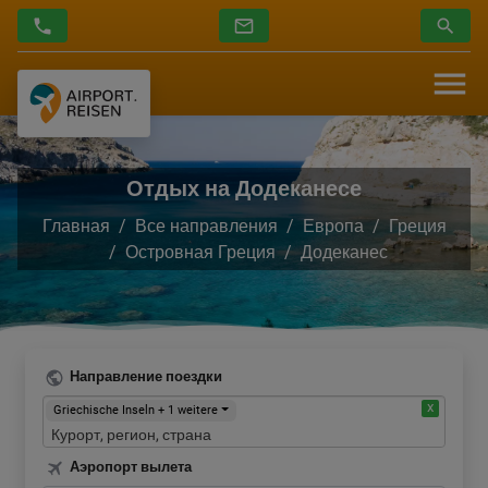
Отдых на Додеканесе
Главная
Все направления
Европа
Греция
Островная Греция
Додеканес
Направление поездки
Griechische Inseln + 1 weitere
Аэропорт вылета