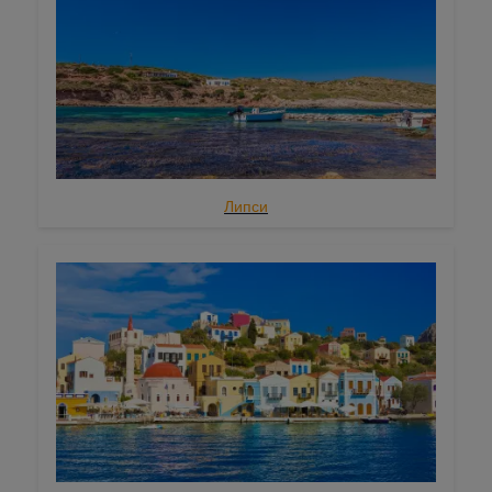
Икария
Самос
Скиатос
Скопелос
Скирос
Липси
Эгейский Юг
Астипалея
Лесбос
Сароникос