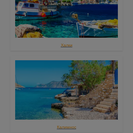
Сими
Телендос
Тилос
Гидра
Халки
Ионические острова
Итака
Кефалония
Корфу
Лефкада
Паксос и Андипаксос (Антипаксос)
Закинф
Калимнос