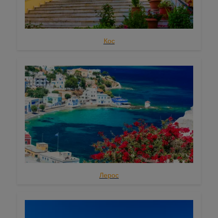
Миконос
Наксос
Кос
Парос
Санторини
Серифос
Сифнос
Сирос
Тинос
Спорады
Лерос
Алониссос
Фурни