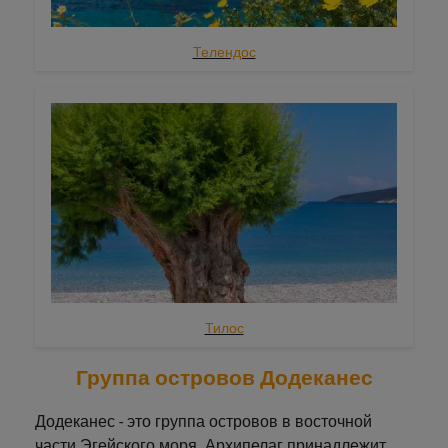
Телендос
Тилос
Группа островов Додеканес
Додеканес - это группа островов в восточной
части Эгейского моря. Архипелаг принадлежит