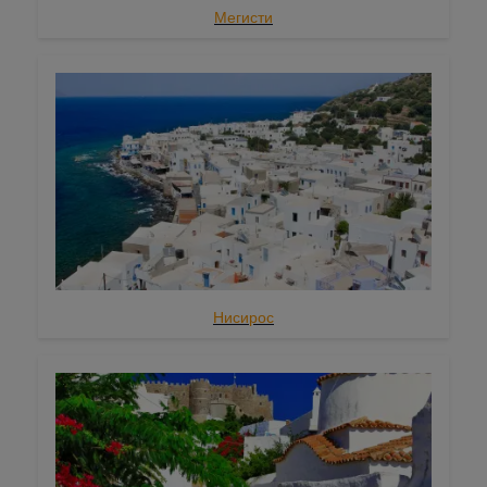
Мегисти
Нисирос