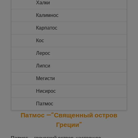
Халки
Калимнос
Карпатос
Кос
Лерос
Липси
Мегисти
Нисирос
Патмос
Патмос —”Священный остров
Родос
Греции”
Сими