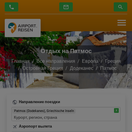
Отдых на Патмос
Главная
Все направления
Европа
Греция
Островная Греция
Додеканес
Патмос
Направление поездки
Patmos (Dodekanes), Griechische Inseln
Аэропорт вылета