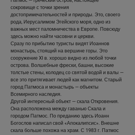
Патмос — греческий остров, настоящее
Телендос
сокровище с точки зрения
достопримечательностей и природы. Это, своего
Тилос
рода, Иерусалимом Эгейского моря, одно из
важных мест паломничества в Европе. Повсюду
здесь можно найти часовни и церкви.
Сразу по прибытию туристы видят Иоаннов
монастырь, стоящий на вершине горы. Это
сооружение XI в. хорошо видно из любой точки
острова. Волшебные фрески, башни, высокие
толстые стены, колодец со святой водой и валы —
все это притягивает людей как магнитом. Старый
город Патмоса и монастырь — объекты
Всемирного наследия.
Другой интересный объект — скала Откровения.
Она расположена между гаванью Скала и
городом Патмос. По преданию здесь Иоанн
Богослов написал свой «Апокалипсис». Внешне
скала больше похожа на храм. С 1983 г. Патмос