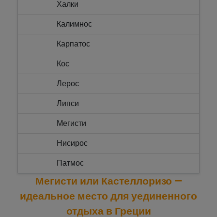
Халки
Калимнос
Карпатос
Кос
Лерос
Липси
Мегисти
Нисирос
Патмос
Мегисти или Кастеллоризо —
Родос
идеальное место для уединенного
Сими
отдыха в Греции