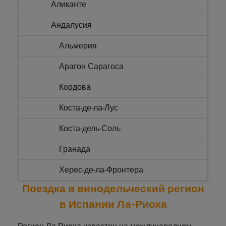
Аликанте
Андалусия
Альмерия
Арагон Сарагоса
Кордова
Коста-де-ла-Лус
Коста-дель-Соль
Гранада
Херес-де-ла-Фронтера
Поездка в винодельческий регион
Севилья
в Испании Ла-Риоха
Астурия