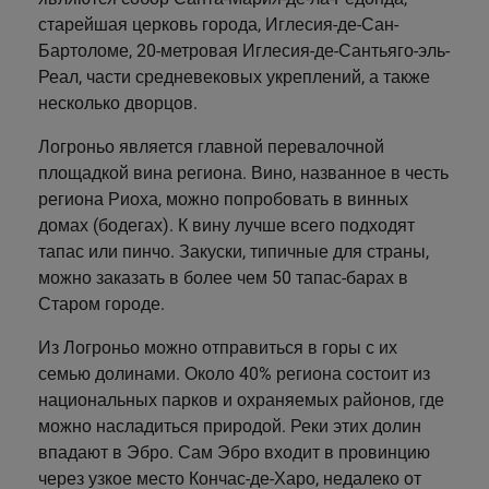
Перпиньян
старейшая церковь города, Иглесия-де-Сан-
Бартоломе, 20-метровая Иглесия-де-Сантьяго-эль-
Ла-Риоха
Реал, части средневековых укреплений, а также
несколько дворцов.
Лурд
Логроньо является главной перевалочной
Мадрид
площадкой вина региона. Вино, названное в честь
Малага
региона Риоха, можно попробовать в винных
домах (бодегах). К вину лучше всего подходят
Мелилья
тапас или пинчо. Закуски, типичные для страны,
можно заказать в более чем 50 тапас-барах в
Мурсия
Старом городе.
Наварра
Из Логроньо можно отправиться в горы с их
семью долинами. Около 40% региона состоит из
Памплона
национальных парков и охраняемых районов, где
Пиринеи
можно насладиться природой. Реки этих долин
впадают в Эбро. Сам Эбро входит в провинцию
Реус
через узкое место Кончас-де-Харо, недалеко от