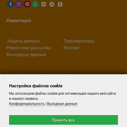
Навигация
Защита данных
Туроператоры
Новостная рассылка
Контакт
Выходные данные
Настройки конфеденциальности
Настройки файлов cookie
Поиск
Мы используем файлы cookie для оптимизации нашего веб-сайта
и нашего сервиса.
Конфиденциальность
|
Выходные данные
Принять все