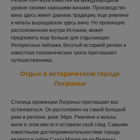
Регион Ла-Риоха известен на международном
Сеута
уровне своими хорошими винами. Производство
вина здесь имеет давнюю традицию, еще римляне
Коста-Бланка
и кельты выращивали здесь вино. Но провинция,
Коста-Брава
расположенная внутри Испании, может
предложить еще больше для отдыхающих.
Коста-де-Альмерия
Интересные пейзажи, богатый историей регион и
известная паломническая тропа приглашают
Коста-дель-Асаар
путешественника.
Коста Дорада
Отдых в историческом городе
Флоренция
Логроньо
Гибралтар
Столица провинции Логроньо приглашает вас
Каталония
остановиться. Он расположен на самой большой
реке в регионе, реке Эбро. Римляне и кельты
Барселона
жили в этом месте и оставили свой след. Самыми
Жирона
известными достопримечательностями города
являются собор Санта-Мария-де-ла-Редонда,