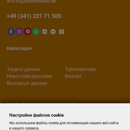
info-ru@airportreisen.de
+49 (341) 221 71 505
Навигация
Защита данных
Туроператоры
Новостная рассылка
Контакт
Выходные данные
Настройки конфеденциальности
Настройки файлов cookie
Поиск
Мы используем файлы cookie для оптимизации нашего веб-сайта
и нашего сервиса.