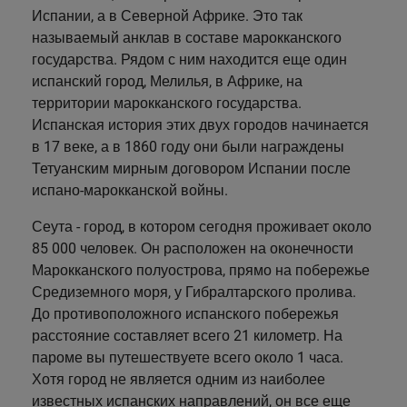
Сеута
Испании, а в Северной Африке. Это так
называемый анклав в составе марокканского
Коста-Бланка
государства. Рядом с ним находится еще один
испанский город, Мелилья, в Африке, на
Коста-Брава
территории марокканского государства.
Коста-де-Альмерия
Испанская история этих двух городов начинается
в 17 веке, а в 1860 году они были награждены
Коста-дель-Асаар
Тетуанским мирным договором Испании после
испано-марокканской войны.
Коста Дорада
Сеута - город, в котором сегодня проживает около
Флоренция
85 000 человек. Он расположен на оконечности
Марокканского полуострова, прямо на побережье
Гибралтар
Средиземного моря, у Гибралтарского пролива.
Каталония
До противоположного испанского побережья
расстояние составляет всего 21 километр. На
Барселона
пароме вы путешествуете всего около 1 часа.
Хотя город не является одним из наиболее
Жирона
известных испанских направлений, он все еще