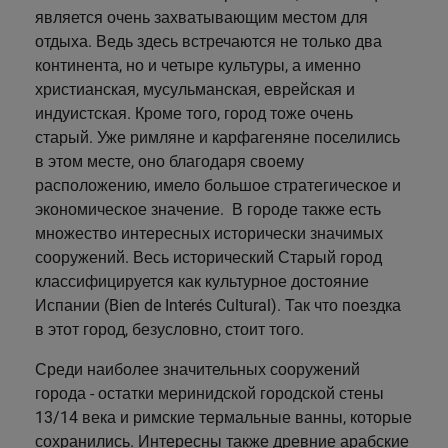
Перпиньян
является очень захватывающим местом для
отдыха. Ведь здесь встречаются не только два
Ла-Риоха
континента, но и четыре культуры, а именно
христианская, мусульманская, еврейская и
Лурд
индуистская. Кроме того, город тоже очень
старый. Уже римляне и карфагеняне поселились
Мадрид
в этом месте, оно благодаря своему
Малага
расположению, имело большое стратегическое и
экономическое значение. В городе также есть
Мелилья
множество интересных исторически значимых
сооружений. Весь исторический Старый город
Мурсия
классифицируется как культурное достояние
Наварра
Испании (Bien de Interés Cultural). Так что поездка
в этот город, безусловно, стоит того.
Памплона
Среди наиболее значительных сооружений
Пиринеи
города - остатки меринидской городской стены
13/14 века и римские термальные ванны, которые
Реус
сохранились. Интересны также древние арабские