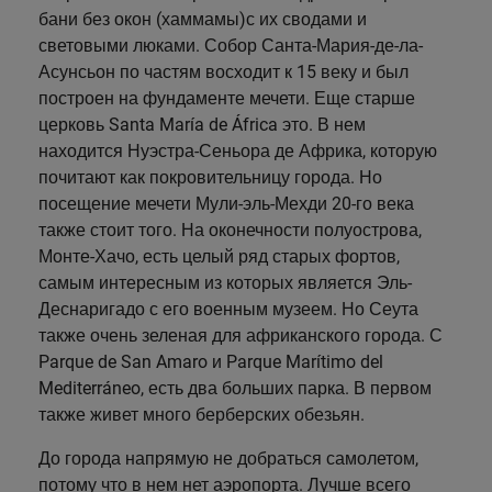
бани без окон (хаммамы)с их сводами и
Саламанка
световыми люками. Собор Санта-Мария-де-ла-
Валенсия
Асунсьон по частям восходит к 15 веку и был
построен на фундаменте мечети. Еще старше
Вальядолид
церковь Santa María de África это. В нем
находится Нуэстра-Сеньора де Африка, которую
почитают как покровительницу города. Но
посещение мечети Мули-эль-Мехди 20-го века
также стоит того. На оконечности полуострова,
Монте-Хачо, есть целый ряд старых фортов,
самым интересным из которых является Эль-
Деснаригадо с его военным музеем. Но Сеута
также очень зеленая для африканского города. С
Parque de San Amaro и Parque Marítimo del
Mediterráneo, есть два больших парка. В первом
также живет много берберских обезьян.
До города напрямую не добраться самолетом,
потому что в нем нет аэропорта. Лучше всего