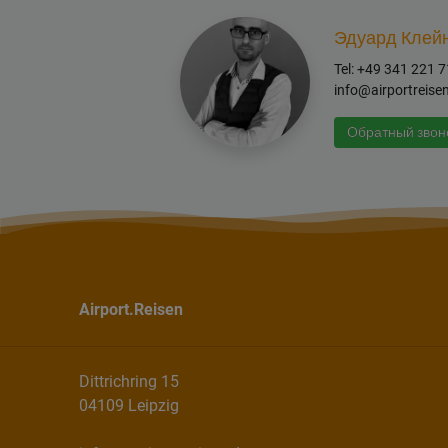
Эдуард Клей
Tel: +49 341 221 
info@airportreise
Обратный звон
Airport.Reisen
Dittrichring 15
04109 Leipzig