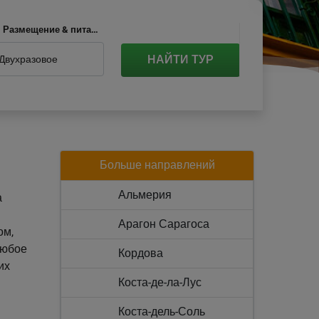
Размещение & питание
НАЙТИ ТУР
Двухразовое
Больше направлений
Альмерия
а
Арагон Сарагоса
ом,
любое
Кордова
их
Коста-де-ла-Лус
Коста-дель-Соль