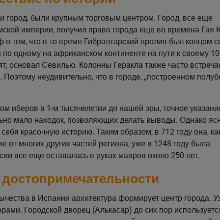
 и город, были крупным торговым центром. Город, все еще
кой империи, получил право города еще во времена Гая
о том, что в то время Гибралтарский пролив был концом с
 по одному на африканском континенте на пути к своему 10
рят, основал Севилью. Колонны Геракла также часто встреча
 Поэтому неудивительно, что в городе, „построенном полуб
 иберов в 1-м тысячелетии до нашей эры, точное указание
ьно мало находок, позволяющих делать выводы. Однако ясн
себя красочную историю. Таким образом, в 712 году она, ка
е от многих других частей региона, уже в 1248 году была
ии все еще оставалась в руках мавров около 250 лет.
достопримечательности
ычества в Испании архитектура формирует центр города. У
ами. Городской дворец (Алькасар) до сих пор используетс