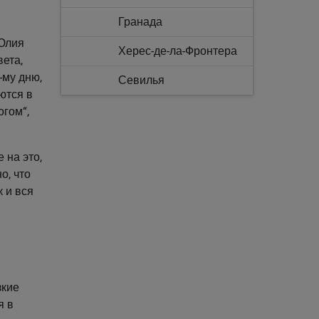
Гранада
 Юлия
Херес-де-ла-Фронтера
вета,
-му дню,
Севилья
ются в
огом“,
 на это,
о, что
к и вся
зкие
я в