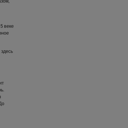
азом,
5 веке
рное
 здесь
ит
ь.
ы
До