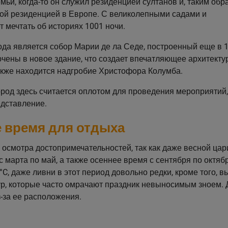
ьи, когда-то он служил резиденцией султанов и, таким обр
ой резиденцией в Европе. С великолепными садами и
мечтать об историях 1001 ночи.
да является собор Марии де ла Седе, построенный еще в 1
ючены в новое здание, что создает впечатляющее архитекту
также находится надгробие Христофора Колумба.
род здесь считается оплотом для проведения мероприятий,
едставление.
 время для отдыха
 осмотра достопримечательностей, так как даже весной цар
 марта по май, а также осеннее время с сентября по октябр
C, даже ливни в этот период довольно редки, кроме того, в
ур, которые часто омрачают праздник невыносимым зноем. 
-за ее расположения.