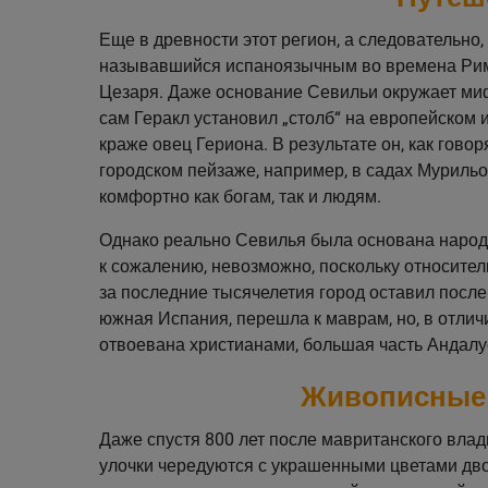
Еще в древности этот регион, а следовательно,
называвшийся испаноязычным во времена Римс
Цезаря. Даже основание Севильи окружает миф 
сам Геракл установил „столб“ на европейском и
краже овец Гериона. В результате он, как гово
городском пейзаже, например, в садах Мурильо.
комфортно как богам, так и людям.
Однако реально Севилья была основана народом
к сожалению, невозможно, поскольку относител
за последние тысячелетия город оставил после 
южная Испания, перешла к маврам, но, в отличи
отвоевана христианами, большая часть Андалус
Живописные 
Даже спустя 800 лет после мавританского влад
улочки чередуются с украшенными цветами двор