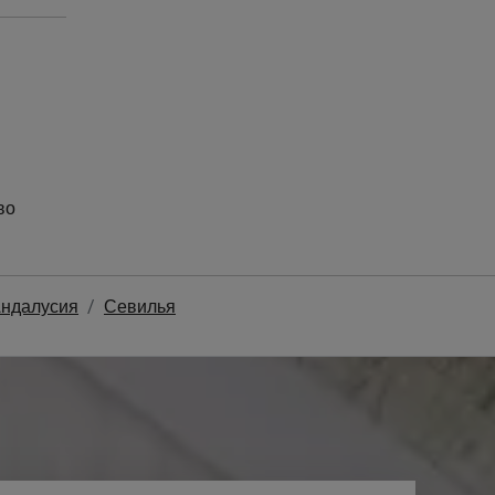
во
ндалусия
Севилья