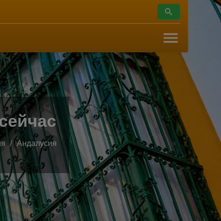
 сейчас
ия
Андалусия