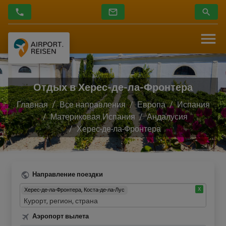
Отдых в Херес-де-ла-Фронтера
Главная
Все направления
Европа
Испания
Материковая Испания
Андалусия
Херес-де-ла-Фронтера
Направление поездки
Херес-де-ла-Фронтера, Коста-де-ла-Лус
Аэропорт вылета