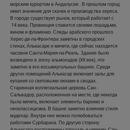
морским курортом в Андалусии . В прошлом город
имел значение для скачек и производства хереса.
В городе существует рынок, который работает с
14 века. Провинция славится своими лошадьми,
вином и фламенко. Следы арабского прошлого
Херес-де-ла-Фронтера заметны в городских
стенах, Алькасаре и мечети, где сейчас находится
часовня Санта-Мария-ла-Реаль. Здание было
возведено в эпоху альмохадов (XII век), что
заметно в его восьмиугольных башнях. Среди
других помещений Алькасар включает залы для
купания со световыми окнами в сводах.
Старинная коллегиальная церковь Сан-
Сальвадор, расположенная на месте, где некогда
была мечеть, включает элементы барокко и
неоклассицизма. В башне заметно влияние стиля
мудехар. Внутри нее можно полюбоваться
работами Сурбарана. По другую сторону
Алькасара расположены площадь и церковь Сан-