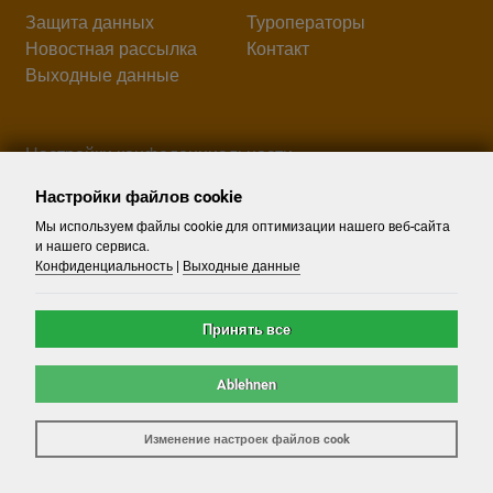
Защита данных
Туроператоры
Новостная рассылка
Контакт
Выходные данные
Настройки конфеденциальности
Настройки файлов cookie
Поиск
Мы используем файлы cookie для оптимизации нашего веб-сайта
и нашего сервиса.
Конфиденциальность
|
Выходные данные
Принять все
Ablehnen
©
2026
-
Airport.Reisen
- Alle Rechte reserviert. -
Reiseportal
Изменение настроек файлов cook
powered by ATeO-Travel