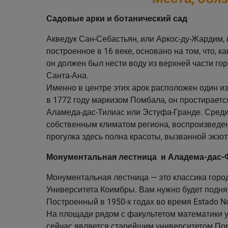
Садовые арки и ботанический сад
Акведук Сан-Себастьян, или Аркос-ду-Жардим, 
построенное в 16 веке, основано на том, что, 
он должен был нести воду из верхней части го
Санта-Ана.
Именно в центре этих арок расположен один и
в 1772 году маркизом Помбала, он простирается 
Аламеда-дас-Тилиас или Эстуфа-Гранде. Среди
собственным климатом региона, воспроизведен
прогулка здесь полна красоты, вызванной экзо
Монументальная лестница и Аладема-дас-
Монументальная лестница — это классика город
Университета Коимбры. Вам нужно будет поднят
Построенный в 1950-х годах во время Estado N
На площади рядом с факультетом математики уст
сейчас является старейшим университетом Пор