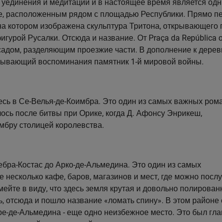
я уединения и медитации и в настоящее время является одн
е, расположенным рядом с площадью Республики. Прямо п
на котором изображена скульптура Тритона, открывающего 
фигурой Русалки. Отсюда и название. От Praça da República 
 садом, разделяющим проезжие части. В дополнение к дерев
ызывающий воспоминания памятник 1-й мировой войны.
есь в Се-Велья-де-Коимбра. Это один из самых важных ром
лось после битвы при Орике, когда Д. Афонсу Энрикеш,
мбру столицей королевства.
Кебра-Костас до Арко-де-Альмедина. Это один из самых
е несколько кафе, баров, магазинов и мест, где можно посл
ейте в виду, что здесь земля крутая и довольно полированн
, отсюда и пошло название «ломать спину». В этом районе 
е-де-Альмедина - еще одно неизбежное место. Это был гл