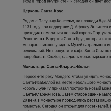
вход в город внутри стен, и сегодня он дает до
Церковь Санта-Крус
Рядом с Пасуш-ду-Консельо, на площади 8-де-М
1131 году при поддержке Д. Афонсу Энрикеса и
приходил помолиться первый король Португали
Реконкисты. В церкви Санта-Крус, которая та
монархов, можно увидеть Музей сакрального ис
реликварий. Не пропустите кафе Santa Cruz по с
попробовать Cruzios, сладость монастырского 
Монастырь Санта-Клара-а-Велья
Пересеките реку Мондего, чтобы увидеть монас
Санта-Изабеллой на месте небольшого монасты
король Жуан IV приказал построить новый мона
Санта-Клара-а-Нова. Затем старое здание был
20 века в монастыре проводились реставраци
поместье. Сегодня он открыт для посетителей