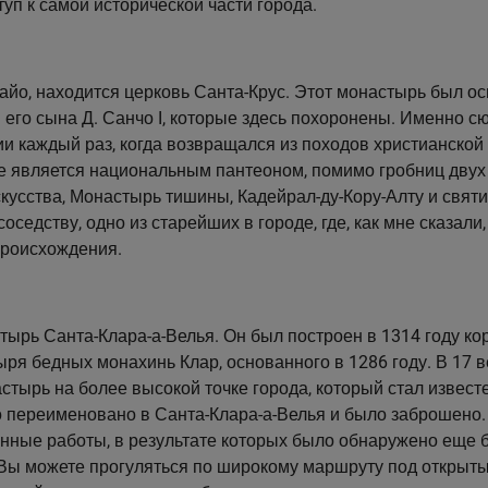
ступ к самой исторической части города.
айо, находится церковь Санта-Крус. Этот монастырь был ос
 его сына Д. Санчо I, которые здесь похоронены. Именно с
и каждый раз, когда возвращался из походов христианской
кже является национальным пантеоном, помимо гробниц двух
кусства, Монастырь тишины, Кадейрал-ду-Кору-Алту и свят
оседству, одно из старейших в городе, где, как мне сказали
происхождения.
тырь Санта-Клара-а-Велья. Он был построен в 1314 году к
ря бедных монахинь Клар, основанного в 1286 году. В 17 в
стырь на более высокой точке города, который стал известе
о переименовано в Санта-Клара-а-Велья и было заброшено.
онные работы, в результате которых было обнаружено еще
. Вы можете прогуляться по широкому маршруту под открыт