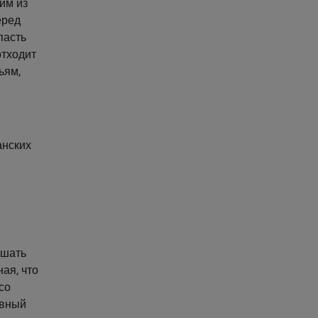
им из
еред
пасть
отходит
ьям,
анских
ушать
ая, что
со
авный