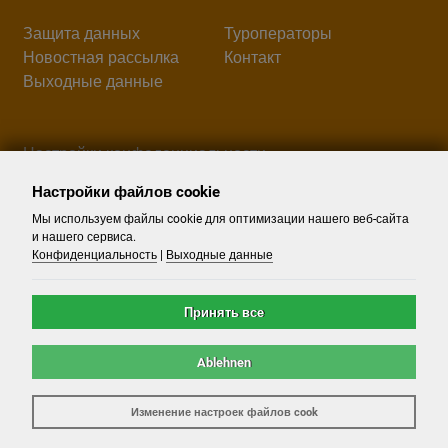
Защита данных
Туроператоры
Новостная рассылка
Контакт
Выходные данные
Настройки конфеденциальности
Настройки файлов cookie
Поиск
Мы используем файлы cookie для оптимизации нашего веб-сайта
и нашего сервиса.
Конфиденциальность
|
Выходные данные
Принять все
Ablehnen
©
2026
-
Airport.Reisen
- Alle Rechte reserviert. -
Reiseportal
Изменение настроек файлов cook
powered by ATeO-Travel