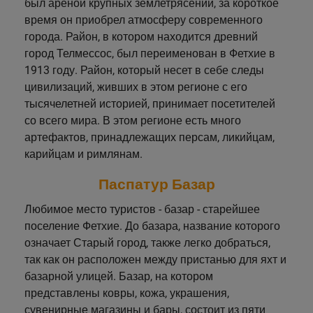
был ареной крупных землетрясений, за короткое
время он приобрел атмосферу современного
города. Район, в котором находится древний
город Телмессос, был переименован в Фетхие в
1913 году. Район, который несет в себе следы
цивилизаций, живших в этом регионе с его
тысячелетней историей, принимает посетителей
со всего мира. В этом регионе есть много
артефактов, принадлежащих персам, ликийцам,
карийцам и римлянам.
Паспатур Базар
Любимое место туристов - базар - старейшее
поселение Фетхие. До базара, название которого
означает Старый город, также легко добраться,
так как он расположен между пристанью для яхт и
базарной улицей. Базар, на котором
представлены ковры, кожа, украшения,
сувенирные магазины и бары, состоит из пяти