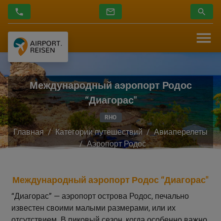
Международный аэропорт Родос
“Диагорас"
Главная
Категории путешествий
Авиаперелеты
Аэропорт Родос
Международный аэропорт Родос “Диагорас"
“Диагорас” — аэропорт острова Родос, печально
известен своими малыми размерами, или их
отсутствием. В пиковый сезон, когда особенно важно,