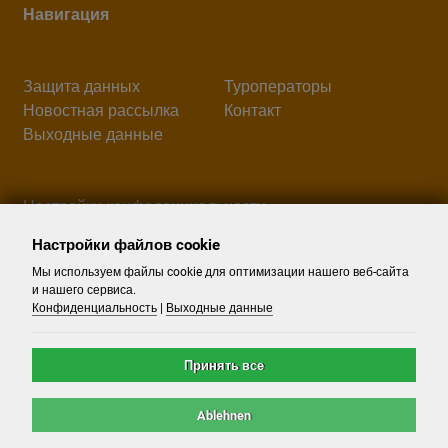
Навигация
Защита данных
Туроператоры
Новостная рассылка
Контакт
Выходные данные
Настройки конфеденциальности
Настройки файлов cookie
Поиск
Мы используем файлы cookie для оптимизации нашего веб-сайта
и нашего сервиса.
Конфиденциальность
|
Выходные данные
Принять все
Ablehnen